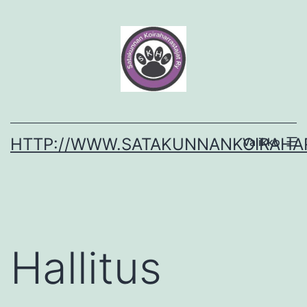
Siirry
sisältöön
HTTP://WWW.SATAKUNNANKOIRAHAR
Valikko
Hallitus