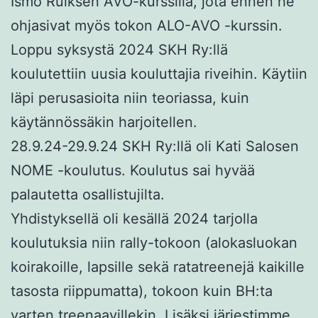
Ismo Ruiksen AVO-kurssilla, jota ennen he
ohjasivat myös tokon ALO-AVO -kurssin.
Loppu syksystä 2024 SKH Ry:llä
koulutettiin uusia kouluttajia riveihin. Käytiin
läpi perusasioita niin teoriassa, kuin
käytännössäkin harjoitellen.
28.9.24-29.9.24 SKH Ry:llä oli Kati Salosen
NOME -koulutus. Koulutus sai hyvää
palautetta osallistujilta.
Yhdistyksellä oli kesällä 2024 tarjolla
koulutuksia niin rally-tokoon (alokasluokan
koirakoille, lapsille sekä ratatreenejä kaikille
tasosta riippumatta), tokoon kuin BH:ta
varten treenaavillekin. Lisäksi järjestimme