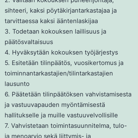
2. Valitaan kokouksen puheenjohtaja,
sihteeri, kaksi pöytäkirjantarkastajaa ja
tarvittaessa kaksi ääntenlaskijaa
3. Todetaan kokouksen laillisuus ja
päätösvaltaisuus
4. Hyväksytään kokouksen työjärjestys
5. Esitetään tilinpäätös, vuosikertomus ja
toiminnantarkastajien/tilintarkastajien
lausunto
6. Päätetään tilinpäätöksen vahvistamisesta
ja vastuuvapauden myöntämisestä
hallitukselle ja muille vastuuvelvollisille
7. Vahvistetaan toimintasuunnitelma, tulo-
ja menoarvio sekä liittymis- ja