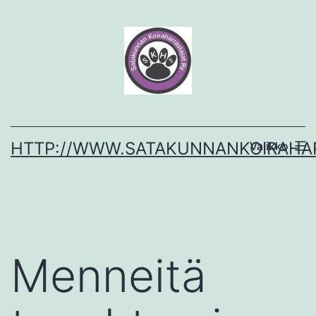
Siirry
sisältöön
HTTP://WWW.SATAKUNNANKOIRAHAR
Valikko
Menneitä