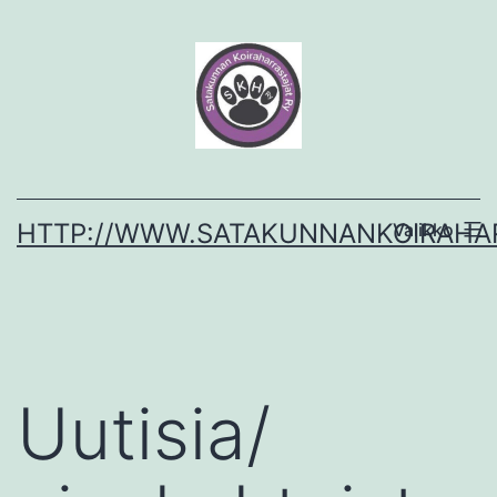
Siirry
sisältöön
HTTP://WWW.SATAKUNNANKOIRAHAR
Valikko
Uutisia/