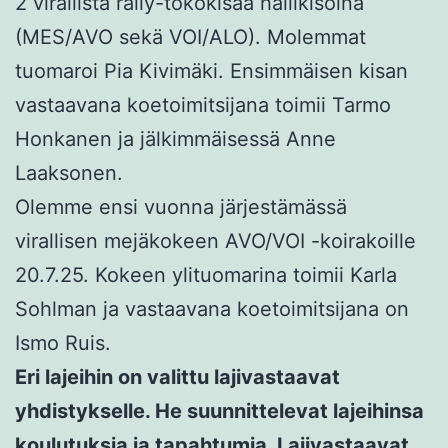
2 virallista rally-tokokisaa hallikisoina
(MES/AVO sekä VOI/ALO). Molemmat
tuomaroi Pia Kivimäki. Ensimmäisen kisan
vastaavana koetoimitsijana toimii Tarmo
Honkanen ja jälkimmäisessä Anne
Laaksonen.
Olemme ensi vuonna järjestämässä
virallisen mejäkokeen AVO/VOI -koirakoille
20.7.25. Kokeen ylituomarina toimii Karla
Sohlman ja vastaavana koetoimitsijana on
Ismo Ruis.
Eri lajeihin on valittu lajivastaavat
yhdistykselle. He suunnittelevat lajeihinsa
koulutuksia ja tapahtumia. Lajivastaavat